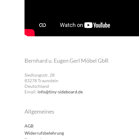
Bernhard u. Eugen Gerl Möbel GbR
Siedlungsstr. 28
83278 Traunstein
Deutschland
Email:
info@tiny-sideboard.de
Allgemeines
AGB
Widerrufsbelehrung